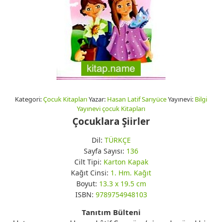
Kategori:
Çocuk Kitapları
Yazar:
Hasan Latif Sarıyüce
Yayınevi:
Bilgi
Yayınevi çocuk Kitapları
Çocuklara Şiirler
Dil:
TÜRKÇE
Sayfa Sayısı:
136
Cilt Tipi:
Karton Kapak
Kağıt Cinsi:
1. Hm. Kağıt
Boyut:
13.3 x 19.5 cm
ISBN:
9789754948103
Tanıtım Bülteni