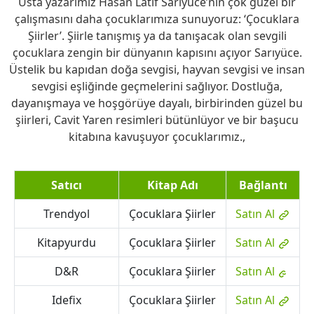
Usta yazarımız Hasan Lâtif Sarıyüce’nin çok güzel bir
çalışmasını daha çocuklarımıza sunuyoruz: ‘Çocuklara
Şiirler’. Şiirle tanışmış ya da tanışacak olan sevgili
çocuklara zengin bir dünyanın kapısını açıyor Sarıyüce.
Üstelik bu kapıdan doğa sevgisi, hayvan sevgisi ve insan
sevgisi eşliğinde geçmelerini sağlıyor. Dostluğa,
dayanışmaya ve hoşgörüye dayalı, birbirinden güzel bu
şiirleri, Cavit Yaren resimleri bütünlüyor ve bir başucu
kitabına kavuşuyor çocuklarımız.,
Satıcı
Kitap Adı
Bağlantı
Trendyol
Çocuklara Şiirler
Satın Al
Kitapyurdu
Çocuklara Şiirler
Satın Al
D&R
Çocuklara Şiirler
Satın Al
Idefix
Çocuklara Şiirler
Satın Al