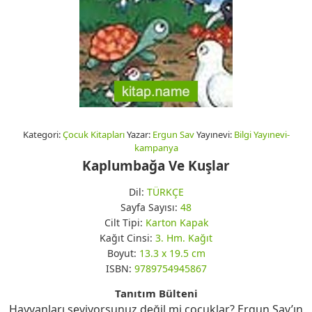
Kategori:
Çocuk Kitapları
Yazar:
Ergun Sav
Yayınevi:
Bilgi Yayınevi-
kampanya
Kaplumbağa Ve Kuşlar
Dil:
TÜRKÇE
Sayfa Sayısı:
48
Cilt Tipi:
Karton Kapak
Kağıt Cinsi:
3. Hm. Kağıt
Boyut:
13.3 x 19.5 cm
ISBN:
9789754945867
Tanıtım Bülteni
Hayvanları seviyorsunuz değil mi çocuklar? Ergun Sav’ın