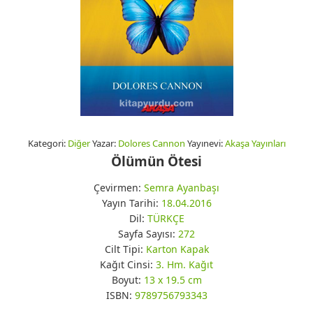
Kategori:
Diğer
Yazar:
Dolores Cannon
Yayınevi:
Akaşa Yayınları
Ölümün Ötesi
Çevirmen:
Semra Ayanbaşı
Yayın Tarihi:
18.04.2016
Dil:
TÜRKÇE
Sayfa Sayısı:
272
Cilt Tipi:
Karton Kapak
Kağıt Cinsi:
3. Hm. Kağıt
Boyut:
13 x 19.5 cm
ISBN:
9789756793343