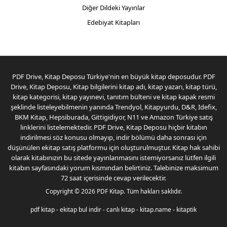
Diğer Dildeki Yayınlar
Edebiyat Kitapları
PDF Drive, Kitap Deposu Türkiye'nin en büyük kitap deposudur. PDF
Drive, Kitap Deposu, Kitap bilgilerini kitap adı, kitap yazarı, kitap türü,
kitap kategorisi, kitap yayınevi, tanıtım bülteni ve kitap kapak resmi
şeklinde listeleyebilmenin yanında Trendyol, Kitapyurdu, D&R, Idefix,
BKM Kitap, Hepsiburada, Gittigidiyor, N11 ve Amazon Türkiye satış
linklerini listelemektedir. PDF Drive, Kitap Deposu hiçbir kitabın
indirilmesi söz konusu olmayıp, indir bölümü daha sonrası için
düşünülen ekitap satış platformu için oluşturulmuştur. Kitap hak sahibi
olarak kitabınızın bu sitede yayınlanmasını istemiyorsanız lütfen ilgili
kitabın sayfasındaki yorum kısmından belirtiniz. Talebinize maksimum
72 saat içerisinde cevap verilecektir.
Copyright © 2026
PDF Kitap
. Tüm hakları saklıdır.
pdf kitap
-
ekitap bul indir
-
canlı kitap
-
kitap.name
-
kitaptik