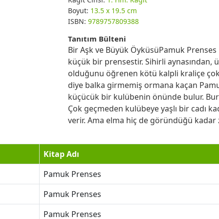
Boyut:
13.5 x 19.5 cm
ISBN:
9789757809388
Tanıtım Bülteni
Bir Aşk ve Büyük ÖyküsüPamuk Prenses uz
küçük bir prensestir. Sihirli aynasından,
olduğunu öğrenen kötü kalpli kraliçe çok
diye balka girmemiş ormana kaçan Pamu
küçücük bir kulübenin önünde bulur. Burası
Çok geçmeden kulübeye yaşlı bir cadı kad
verir. Ama elma hiç de göründüğü kadar z
Kitap Adı
Pamuk Prenses
Pamuk Prenses
Pamuk Prenses