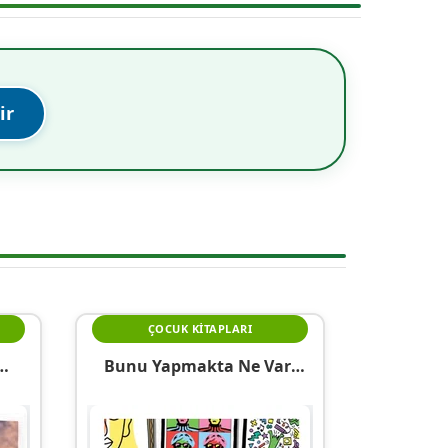
ir
ÇOCUK KITAPLARI
Bunu Yapmakta Ne Var!
Kendi Modern Başyapıtını
Yarat