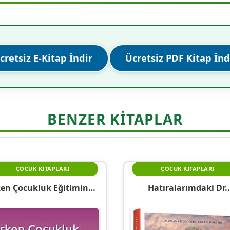
cretsiz E-Kitap İndir
Ücretsiz PDF Kitap İnd
BENZER KITAPLAR
ÇOCUK KITAPLARI
ÇOCUK KITAPLARI
ken Çocukluk Eğitiminde
Hatıralarımdaki Dr.
Drama Uygulamaları
Hayreddin Bulut