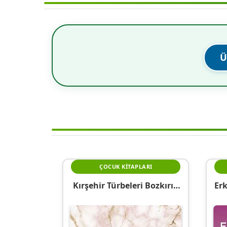
Ü
ÇOCUK KITAPLARI
Kırşehir Türbeleri Bozkırın
Er
Sessiz Tanıkları