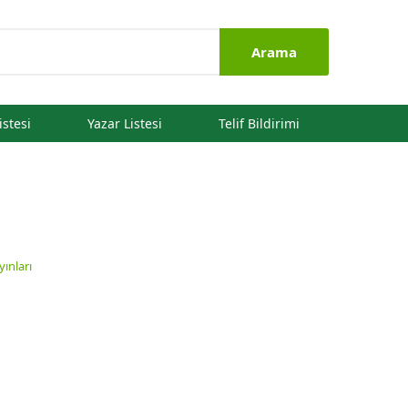
Arama
istesi
Yazar Listesi
Telif Bildirimi
ınları