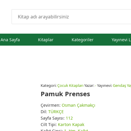
Ana Sayfa
Kitaplar
Kategoriler
Yayınevi L
Kategori:
Çocuk Kitapları
Yazar:
-
Yayınevi:
Gendaş Yay
Pamuk Prenses
Çevirmen:
Osman Çakmakçı
Dil:
TÜRKÇE
Sayfa Sayısı:
112
Cilt Tipi:
Karton Kapak
Kağıt Cinsi:
1. Hm. Kağıt