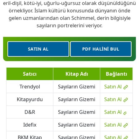
eril-dişil, kötü-iyi, uğurlu-uğursuz olarak düşünüldüğünü
örnekliyor. İslam kültürü konusunda dünyanın önde
gelen uzmanlarından olan Schimmel, derin bilgisiyle
sayıların portrelerini veriyor.
SATIN AL
PDF HALINI BUL
Satıcı
Kitap Adı
Bağlantı
Trendyol
Sayıların Gizemi
Satın Al
Kitapyurdu
Sayıların Gizemi
Satın Al
D&R
Sayıların Gizemi
Satın Al
Idefix
Sayıların Gizemi
Satın Al
BKM Kitap
Sayıların Gizemi
Satın Al