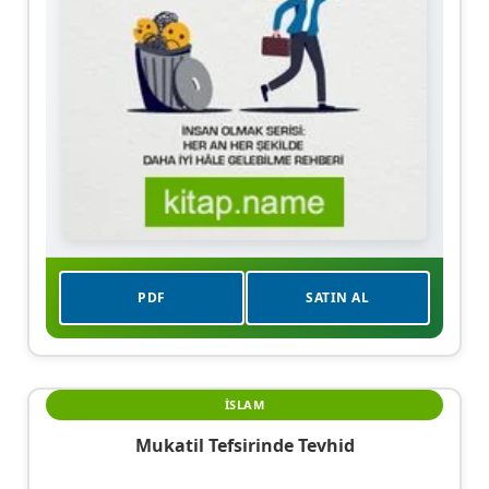
PDF
SATIN AL
İSLAM
Mukatil Tefsirinde Tevhid