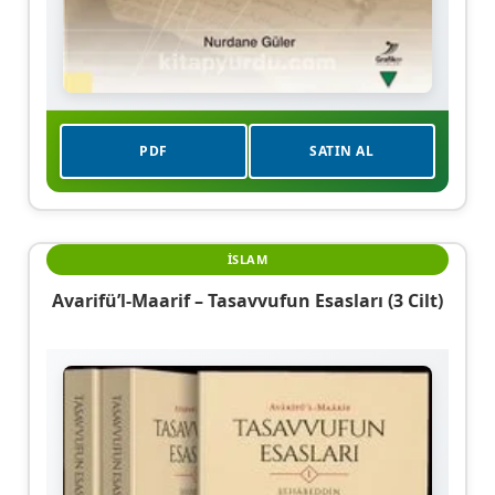
PDF
SATIN AL
İSLAM
Avarifü’l-Maarif – Tasavvufun Esasları (3 Cilt)